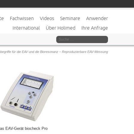
te
Fachwissen
Videos
Seminare
Anwender
International
Über Holimed
Ihre Anfrage
begriffe für die EAV und die Bioresonanz – Reproduzierbare EAV-Messung
as EAV-Gerät biocheck Pro