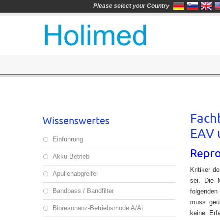
Please select your Country
Fachb
Wissenswertes
EAV 
Einführung
Repro
Akku Betrieb
Kritiker 
Apullenabgreifer
sei. Die 
Bandpass / Bandfilter
folgenden
muss geü
Bioresonanz-Betriebsmode A/Ai
keine Erf