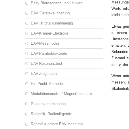
Messungen
Easy Bioresonanz und Leitwert
Werte erh
EAV Gerätekalibrierung
leicht sel
EAV ist druckunabhängig
Etwas gen
in einem 
EAV-Kramer-Elektrode
Umständen
EAV-Messmodes
erhalten.
Sekunden 
EAV-Parabolelektrode
Zustand zu
EAV-Resonanztest
immer der 
EAV-Zeigerabfall
Wenn unte
messen, s
Ein-Punkt-Methode
Skalenteil
Modulationsmatte / Magnetfeldmatte
Phasenverschiebung
Radionik, Radionikgeräte
Reproduzierbare EAV-Messung