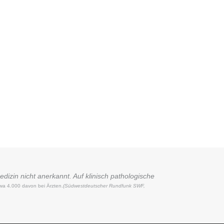
dizin nicht anerkannt. Auf klinisch pathologische
wa 4.000 davon bei Ärzten.
(Südwestdeutscher Rundfunk SWF,