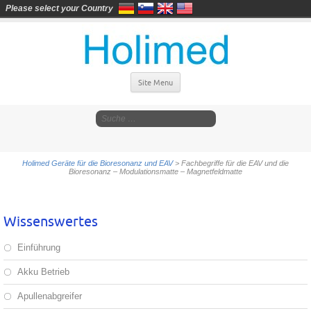
Please select your Country
Site Menu
Holimed Geräte für die Bioresonanz und EAV
>
Fachbegriffe für die EAV und die
Bioresonanz – Modulationsmatte – Magnetfeldmatte
Wissenswertes
Einführung
Akku Betrieb
Apullenabgreifer