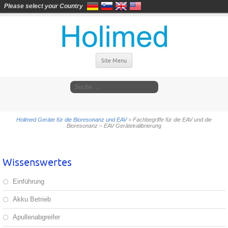
Please select your Country
Site Menu
Holimed Geräte für die Bioresonanz und EAV
>
Fachbegriffe für die EAV und die
Bioresonanz – EAV Gerätekalibrierung
Wissenswertes
Einführung
Akku Betrieb
Apullenabgreifer